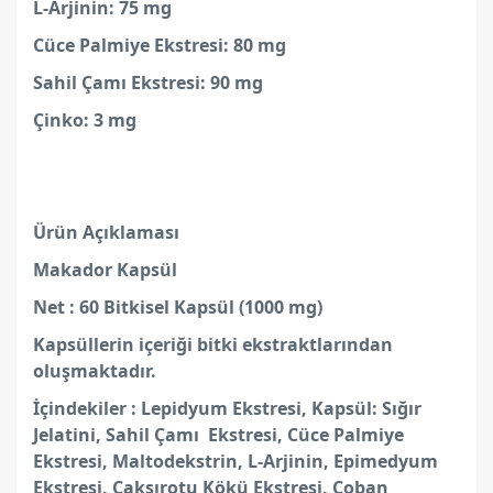
L-Arjinin: 75 mg
Cüce Palmiye Ekstresi: 80 mg
Sahil Çamı Ekstresi: 90 mg
Çinko: 3 mg
Ürün Açıklaması
Makador Kapsül
Net : 60 Bitkisel Kapsül (1000 mg)
Kapsüllerin içeriği bitki ekstraktlarından
oluşmaktadır.
İçindekiler : Lepidyum Ekstresi, Kapsül: Sığır
Jelatini, Sahil Çamı Ekstresi, Cüce Palmiye
Ekstresi, Maltodekstrin, L-Arjinin, Epimedyum
Ekstresi, Çakşırotu Kökü Ekstresi, Çoban