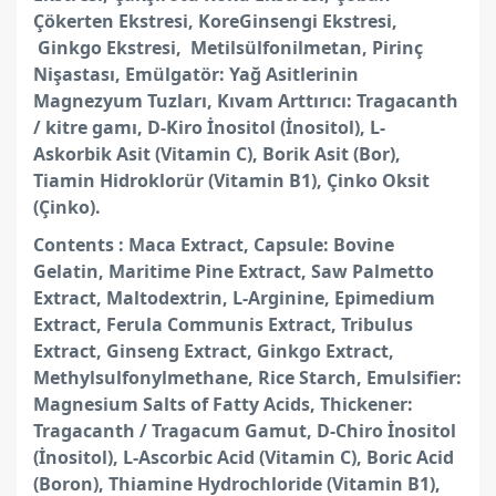
Çökerten Ekstresi, KoreGinsengi Ekstresi,
Ginkgo Ekstresi, Metilsülfonilmetan, Pirinç
Nişastası, Emülgatör: Yağ Asitlerinin
Magnezyum Tuzları, Kıvam Arttırıcı: Tragacanth
/ kitre gamı, D-Kiro İnositol (İnositol), L-
Askorbik Asit (Vitamin C), Borik Asit (Bor),
Tiamin Hidroklorür (Vitamin B1), Çinko Oksit
(Çinko).
Contents : Maca Extract, Capsule: Bovine
Gelatin, Maritime Pine Extract, Saw Palmetto
Extract, Maltodextrin, L-Arginine, Epimedium
Extract, Ferula Communis Extract, Tribulus
Extract, Ginseng Extract, Ginkgo Extract,
Methylsulfonylmethane, Rice Starch, Emulsifier:
Magnesium Salts of Fatty Acids, Thickener:
Tragacanth / Tragacum Gamut, D-Chiro İnositol
(İnositol), L-Ascorbic Acid (Vitamin C), Boric Acid
(Boron), Thiamine Hydrochloride (Vitamin B1),