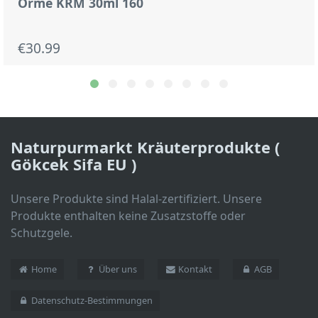
Orme KRM 30ml 160
€30.99
Naturpurmarkt Kräuterprodukte (
Gökcek Sifa EU )
Unsere Produkte sind Halal-zertifiziert. Unsere
Produkte enthalten keine Zusatzstoffe oder
Schutzgele.
Home
Über uns
Kontakt
AGB
Datenschutz-Bestimmungen